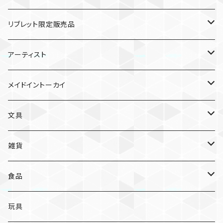
リブレット限定販売品
雑貨
アーティスト
ガチャガチャ
食品
村田夏佳
メイドイントーカイ
入浴料
ラーメン
入浴料
文具
NAMIKO
愛知
文具
手ぬぐい
カレー
ガチャガチャ
ペンケース
オトンノアトリエ
岐阜
ポストカード/カード
雑貨
ハンカチ
コーヒー
ポストカード
メモパッド
むらまつしおり
三重
クリアファイル
猫ちゃんアルファベットチャーム
食品
キーホルダー
ステッカー
レターセット
A
ますこえり
静岡
レターセット
入浴料
カレー
玩具