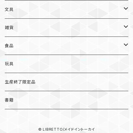
入浴料
ラーメン
入浴料
文具
NAMIKO
愛知
文具
手ぬぐい
カレー
ガチャガチャ
ペンケース
オトンノアトリエ
岐阜
ポストカード/カード
雑貨
ハンカチ
コーヒー
ポストカード
メモパッド
むらまつしおり
三重
クリアファイル
猫ちゃんアルファベットチャーム
食品
キーホルダー
ステッカー
レターセット
A
ますこえり
静岡
レターセット
入浴料
カレー
玩具
オイルタイマー
ピンバッジ
そえぶみ箋
B
柳原良平
そえぶみ箋/遊び箋/小文箋
ガチャガチャ
ラーメン
生産終了限定品
スリッパ
缶バッジ
遊び箋/小文箋
C
そえぶみ箋
荒井良二
ポチ袋
ピンバッジ/缶バッジ
お菓子
書籍
ぬいぐるみ
マグネット
ノート
D
遊び箋
ピンバッジ
原田治
ノート
マグネット
その他
バッグ
キーホルダー/チャーム/ブローチ
クリアファイル
© LIBRETTO/メイドイントーカイ
E
小文箋