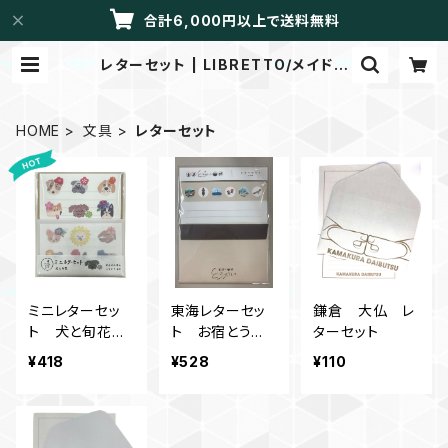
合計6,000円以上で送料無料
レターセット | LIBRETTO/メイドイ
ントーカイ
HOME
文具
レターセット
ミニレターセッ
東海レターセッ
鎌倉 大仏 レ
ト 犬と旬花
ト お宿とうか
ターセット
リブレットオリジ
いシリーズ
¥418
¥528
¥110
ナル