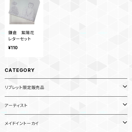
鎌倉 紫陽花
レターセット
¥110
CATEGORY
リブレット限定販売品
雑貨
アーティスト
ガチャガチャ
食品
村田夏佳
メイドイントーカイ