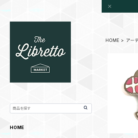
HOME
アー
寺門孝之 ピ
HOME