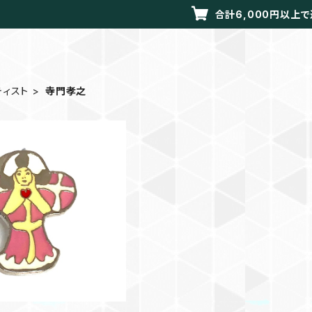
合計6,000円以上
ティスト
寺門孝之
ンバッジ angel cros
s
¥660