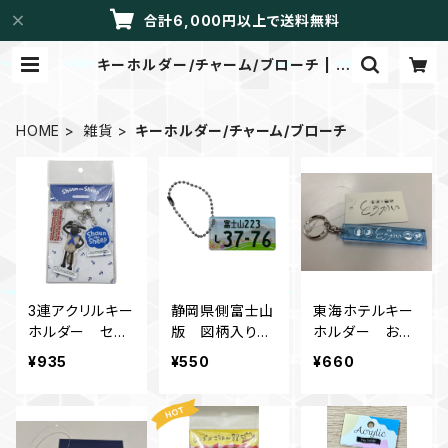
合計6,000円以上で送料無料
キーホルダー/チャーム/ブローチ | LI
BRETTO/メイドイントーカイ
HOME
雑貨
キーホルダー/チャーム/ブローチ
3連アクリルキー
静岡県側富士山
東海ホテルキー
ホルダー セー
版 図柄入りナ
ホルダー お宿
ラーショーン
ンバープレート
とうかいシリー
¥935
¥550
¥660
アクリルBC
ズ