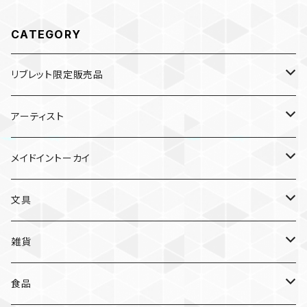
CATEGORY
リブレット限定販売品
雑貨
アーティスト
ガチャガチャ
食品
村田夏佳
メイドイントーカイ
入浴料
ラーメン
入浴料
文具
NAMIKO
愛知
文具
手ぬぐい
カレー
ガチャガチャ
ペンケース
オトンノアトリエ
岐阜
ポストカード/カード
雑貨
ハンカチ
コーヒー
ポストカード
メモパッド
むらまつしおり
三重
クリアファイル
猫ちゃんアルファベットチャーム
食品