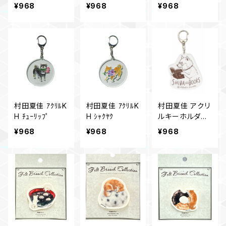
アクリルキーホ
アクリルキーホ
¥968
¥968
¥968
ルダー カスミ
ルダー スイー
ソウ
トピー
村田夏佳 ｱｸﾘﾙK
村田夏佳 ｱｸﾘﾙK
村田夏佳 アクリ
H ﾁｭｰﾘｯﾌﾟ
H ｼｬｸﾔｸ
ルキーホルダー
L SHIBABOOK
¥968
¥968
¥968
S