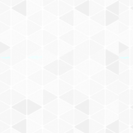
U
島田ゆか
V
浅賀ゆきお
W
長野ヒデ子
X
作田えつこ
Y
晴三
Z
西岡兄弟
古沢たつお