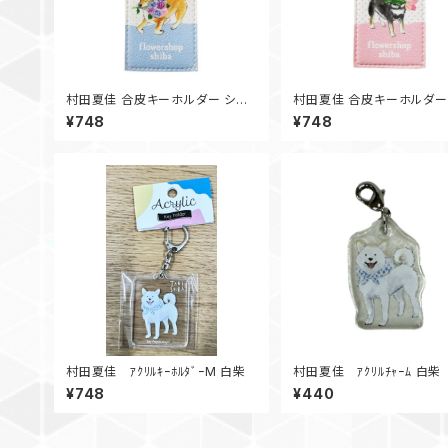
村田夏佳 合皮キーホルダー シャ
村田夏佳 合皮キーホルダー
クヤク
ーリップ
¥748
¥748
村田夏佳 ｱｸﾘﾙｷｰﾎﾙﾀﾞｰM 白柴
村田夏佳 ｱｸﾘﾙﾁｬｰﾑ 白柴
¥748
¥440