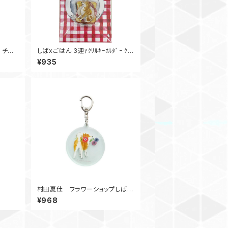
 チュ
しばxごはん 3連ｱｸﾘﾙｷｰﾎﾙﾀﾞｰ ｸﾛ
ｯｸﾏﾀﾞﾑ
¥935
村田夏佳 フラワーショップしばア
クリルキーホルダー アネモネ
¥968