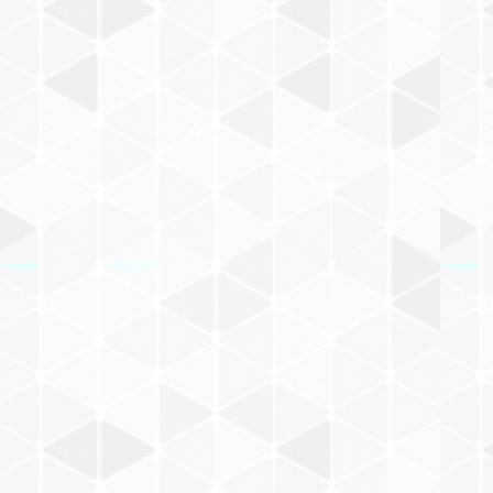
M
井上洋介
その他
N
寺門孝之
O
P
井口真吾
Q
茂田井武
R
どいかや
S
工藤ノリコ
T
福田利之