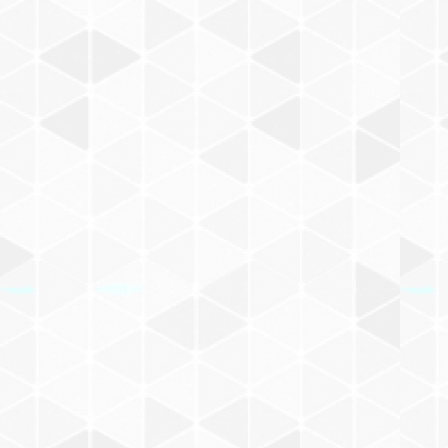
小文箋
缶バッジ
和田誠
メモパッド
ハンカチ/手ぬぐい
ポーチ
ポーチ/バッグ
マスキングテープ
F
ハンカチ
100%ORANGE
マスキングテープ
キーホルダー/チャーム/ブローチ
食器
文具
シール
G
手ぬぐい
キーホルダー
酒井駒子
シール
食器/箸置き
その他
その他
その他
H
チャーム
食器
太田螢一
ハンコ
オイルタイマー
マグネット
I
ブローチ
箸置き
まつざわありさ
ペンケース
ポーチ/バッグ
ピンバッジ
J
ポーチ
飯野和好
ペン
ぬいぐるみ
K
バッグ
宇野亜喜良
その他
スリッパ
L
長新太
アパレル