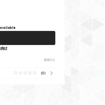
available
方向け
通報する
(0)