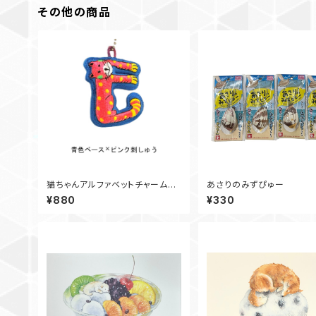
その他の商品
猫ちゃんアルファベットチャーム
あさりのみずぴゅー
E①
¥880
¥330