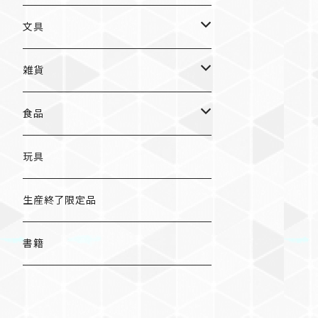
入浴料
ラーメン
入浴料
文具
NAMIKO
愛知
文具
手ぬぐい
カレー
ガチャガチャ
ペンケース
オトンノアトリエ
岐阜
ポストカード/カード
雑貨
ハンカチ
コーヒー
ポストカード
メモパッド
むらまつしおり
三重
クリアファイル
猫ちゃんアルファベットチャーム
食品
キーホルダー
ステッカー
レターセット
A
ますこえり
静岡
レターセット
入浴料
カレー
玩具
オイルタイマー
ピンバッジ
そえぶみ箋
B
柳原良平
そえぶみ箋/遊び箋/小文箋
ガチャガチャ
ラーメン
生産終了限定品
スリッパ
缶バッジ
遊び箋/小文箋
C
そえぶみ箋
荒井良二
ポチ袋
ピンバッジ/缶バッジ
お菓子
書籍
ぬいぐるみ
マグネット
ノート
D
遊び箋
ピンバッジ
原田治
ノート
マグネット
その他
バッグ
キーホルダー/チャーム/ブローチ
クリアファイル
E