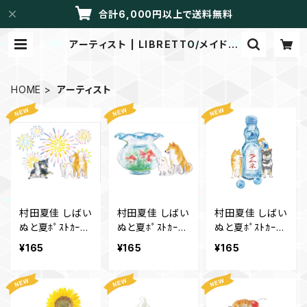
合計6,000円以上で送料無料
アーティスト | LIBRETTO/メイドイ
ントーカイ
HOME
アーティスト
村田夏佳 しばい
村田夏佳 しばい
村田夏佳 しばい
ぬと夏ﾎﾟｽﾄｶｰﾄﾞ
ぬと夏ﾎﾟｽﾄｶｰﾄﾞ
ぬと夏ﾎﾟｽﾄｶｰﾄﾞ
花火 PS-178s
金魚 PS-177s
PS-175s
¥165
¥165
¥165