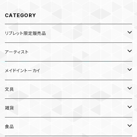
CATEGORY
リブレット限定販売品
雑貨
アーティスト
ガチャガチャ
食品
村田夏佳
メイドイントーカイ
入浴料
ラーメン
入浴料
文具
NAMIKO
愛知
文具
手ぬぐい
カレー
ガチャガチャ
ペンケース
オトンノアトリエ
岐阜
ポストカード/カード
雑貨
ハンカチ
コーヒー
ポストカード
メモパッド
むらまつしおり
三重
クリアファイル
猫ちゃんアルファベットチャーム
食品