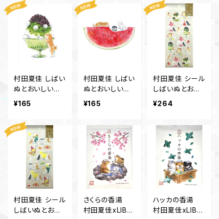
村田夏佳 しばい
村田夏佳 しばい
村田夏佳 シール
ぬとおいしい夏
ぬとおいしい夏
しばいぬとおい
ﾎﾟｽﾄｶｰﾄﾞ PS-1
ﾎﾟｽﾄｶｰﾄﾞ PS-1
しい夏 かき氷S
¥165
¥165
¥264
47s
46s
T-528s
村田夏佳 シール
さくらの香湯
ハッカの香湯
しばいぬとおい
村田夏佳xLIBR
村田夏佳xLIBR