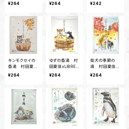
しい夏 ドリンク
ETTO オリジ
ETTO オリジ
¥264
¥264
¥242
ST-527s
ナル入浴料
ナル入浴料
キンモクセイの
ゆずの香湯 村
柴犬の季節の
香湯 村田夏佳
田夏佳xLIBRET
湯 村田夏佳xL
xLIBRETTO
TO オリジナル
IBRETTO オリ
¥264
¥264
¥264
オリジナル入浴
入浴料
ジナル入浴料
料