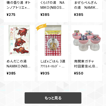
磯の香り湯 オト
くらげの湯 NA
まぜらぺんぎん
ンノアトリエ×メ
MIKO(NIBOSHI
の湯 NAMIKO
イドイントーカイ
&)×LIBRETTO
(NIBOSHI&)×LI
¥275
¥385
¥385
オリジナル入浴
入浴料
BRETTO 入浴
料 御在所店限
料
定
めんだこの湯
しばxごはん 3連
南関東ガチャ
NAMIKO(NIBO
ｱｸﾘﾙｷｰﾎﾙﾀﾞｰ ｸﾛ
村田夏佳xLIBR
SHI&)×LIBRET
ｯｸﾏﾀﾞﾑ
ETTO
¥385
¥935
¥550
TO 入浴料
もっと見る