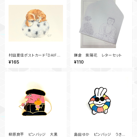
村田夏佳ポストカード「DAIFUK
鎌倉 紫陽花 レターセット
U」
¥165
¥110
柳原良平 ピンバッジ 大黒
島田ゆか ピンバッジ うきわ