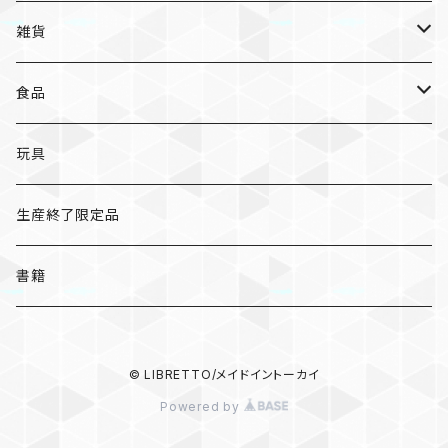
手ぬぐい
カレー
ガチャガチャ
ペンケース
オトンノアトリエ
岐阜
ポストカード/カード
雑貨
ハンカチ
コーヒー
ポストカード
メモパッド
むらまつしおり
三重
クリアファイル
猫ちゃんアルファベットチャーム
食品
キーホルダー
ステッカー
レターセット
A
ますこえり
静岡
レターセット
入浴料
カレー
玩具
オイルタイマー
ピンバッジ
そえぶみ箋
B
柳原良平
そえぶみ箋/遊び箋/小文箋
ガチャガチャ
ラーメン
生産終了限定品
スリッパ
缶バッジ
遊び箋/小文箋
C
そえぶみ箋
荒井良二
ポチ袋
ピンバッジ/缶バッジ
お菓子
書籍
ぬいぐるみ
マグネット
ノート
D
遊び箋
ピンバッジ
原田治
ノート
マグネット
その他
バッグ
キーホルダー/チャーム/ブローチ
クリアファイル
© LIBRETTO/メイドイントーカイ
E
小文箋
缶バッジ
和田誠
メモパッド
ハンカチ/手ぬぐい
Powered by
ポーチ
ポーチ/バッグ
マスキングテープ
F