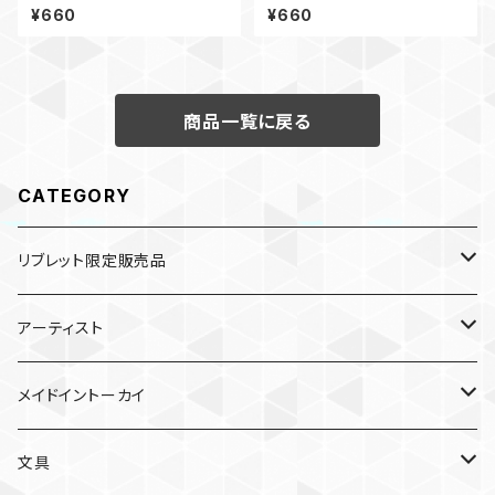
おじぎ
¥660
¥660
商品一覧に戻る
CATEGORY
リブレット限定販売品
雑貨
アーティスト
ガチャガチャ
食品
村田夏佳
メイドイントーカイ
入浴料
ラーメン
入浴料
文具
NAMIKO
愛知
文具