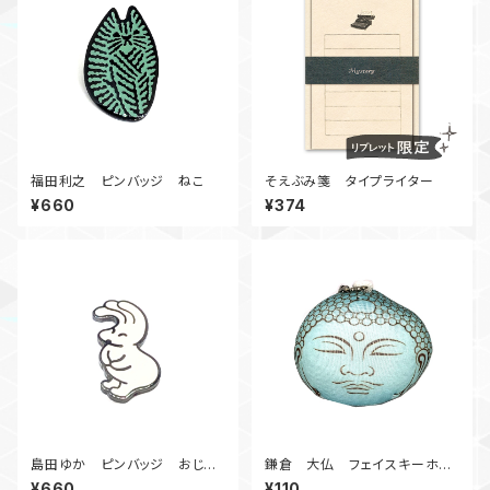
福田利之 ピンバッジ ねこ
そえぶみ箋 タイプライター
¥660
¥374
島田ゆか ピンバッジ おじぎ
鎌倉 大仏 フェイスキーホル
おじぎ
ダー
¥660
¥110