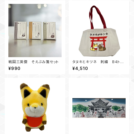
戦国三英傑 そえぶみ箋セット
タヌキとキツネ 刺繡 B4トー
トバッグ Ver.TANUKI TO KI
¥990
¥4,510
TSUNE