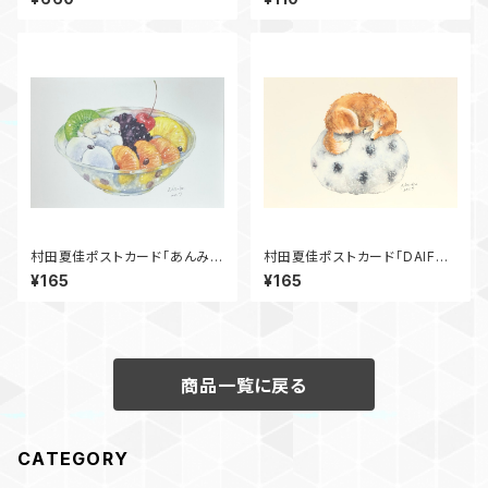
村田夏佳ポストカード「あんみ
村田夏佳ポストカード「DAIFUK
つ」
U」
¥165
¥165
商品一覧に戻る
CATEGORY