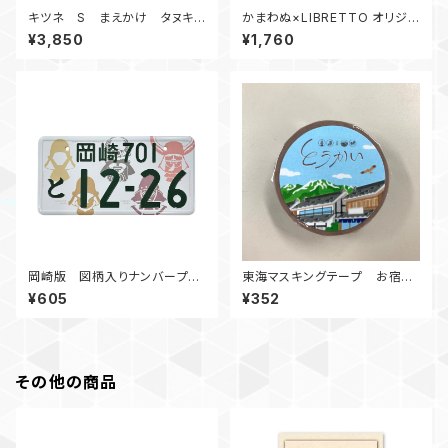
キツネ S まえかけ タヌキと
かまわぬ×LIBRETTO オリジナ
キツネ 豊川店限定
ルてぬぐい 豊川
¥3,850
¥1,760
岡崎版 図柄入りナンバープレ
東海マスキングテープ お宿と
ートマグネット
うかいシリーズ
¥605
¥352
その他の商品