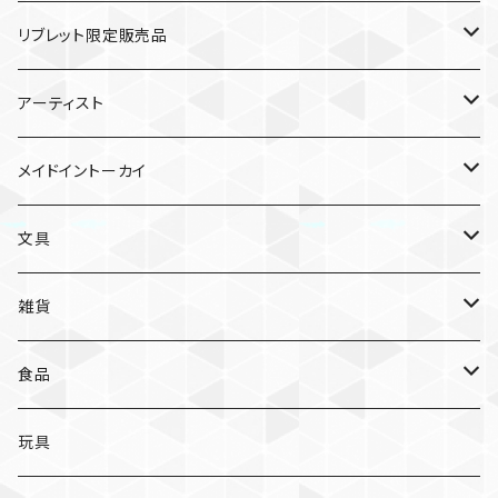
リブレット限定販売品
雑貨
アーティスト
ガチャガチャ
食品
村田夏佳
メイドイントーカイ
入浴料
ラーメン
入浴料
文具
NAMIKO
愛知
文具
手ぬぐい
カレー
ガチャガチャ
ペンケース
オトンノアトリエ
岐阜
ポストカード/カード
雑貨
ハンカチ
コーヒー
ポストカード
メモパッド
むらまつしおり
三重
クリアファイル
猫ちゃんアルファベットチャーム
食品
キーホルダー
ステッカー
レターセット
A
ますこえり
静岡
レターセット
入浴料
カレー
玩具
オイルタイマー
ピンバッジ
そえぶみ箋