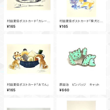
村田夏佳ポストカード「カレーラ
村田夏佳ポストカード「柴犬と冷
イス」
酒」
¥165
¥165
村田夏佳ポストカード「おでん」
原田治 ピンバッジ キャット
¥165
¥660