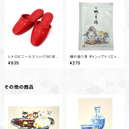
レトロビニールスリッパ（M）来賓
磯の香り湯 オトンノアトリエ×メ
用
イドイントーカイ オリジナル入
¥935
¥275
浴料 御在所店限定
その他の商品