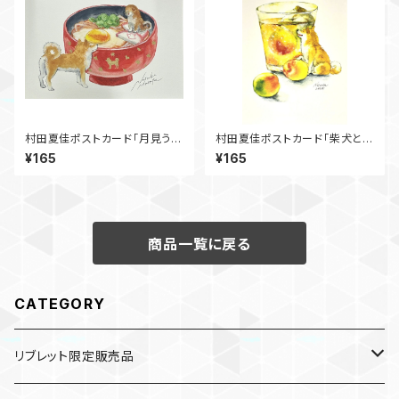
村田夏佳ポストカード「月見うど
村田夏佳ポストカード「柴犬と梅
ん」
酒」
¥165
¥165
商品一覧に戻る
CATEGORY
リブレット限定販売品