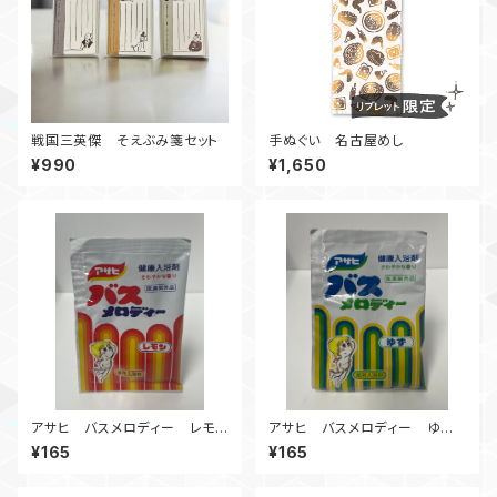
戦国三英傑 そえぶみ箋セット
手ぬぐい 名古屋めし
¥990
¥1,650
アサヒ バスメロディー レモ
アサヒ バスメロディー ゆ
ン 個包装 LIBRETTO限定
ず 個包装 LIBRETTO限定
¥165
¥165