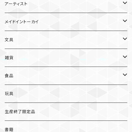
雑貨
アーティスト
ガチャガチャ
食品
村田夏佳
メイドイントーカイ
入浴料
ラーメン
入浴料
文具
NAMIKO
愛知
文具
手ぬぐい
カレー
ガチャガチャ
ペンケース
オトンノアトリエ
岐阜
ポストカード/カード
雑貨
ハンカチ
コーヒー
ポストカード
メモパッド
むらまつしおり
三重
クリアファイル
猫ちゃんアルファベットチャーム
食品
キーホルダー
ステッカー
レターセット
A
ますこえり
静岡
レターセット
入浴料
カレー
玩具
オイルタイマー
ピンバッジ
そえぶみ箋
B
柳原良平
そえぶみ箋/遊び箋/小文箋
ガチャガチャ
ラーメン
生産終了限定品
スリッパ
缶バッジ
遊び箋/小文箋
C
そえぶみ箋
荒井良二
ポチ袋
ピンバッジ/缶バッジ
お菓子
書籍