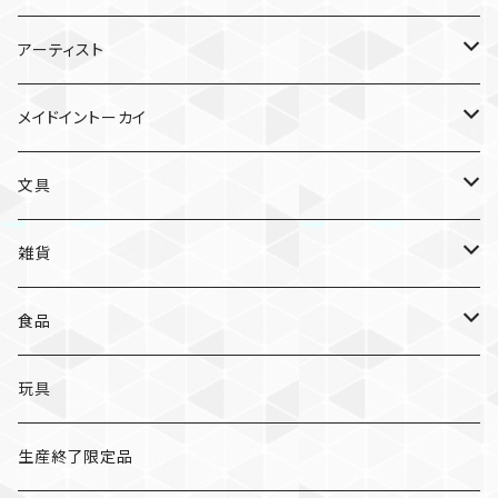
雑貨
アーティスト
ガチャガチャ
食品
村田夏佳
メイドイントーカイ
入浴料
ラーメン
入浴料
文具
NAMIKO
愛知
文具
手ぬぐい
カレー
ガチャガチャ
ペンケース
オトンノアトリエ
岐阜
ポストカード/カード
雑貨
ハンカチ
コーヒー
ポストカード
メモパッド
むらまつしおり
三重
クリアファイル
猫ちゃんアルファベットチャーム
食品
キーホルダー
ステッカー
レターセット
A
ますこえり
静岡
レターセット
入浴料
カレー
玩具
オイルタイマー
ピンバッジ
そえぶみ箋
B
柳原良平
そえぶみ箋/遊び箋/小文箋
ガチャガチャ
ラーメン
生産終了限定品
スリッパ
缶バッジ