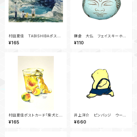
村田夏佳 TABISHIBAポスト
鎌倉 大仏 フェイスキーホル
カード 御釜 C12-PU-79
ダー
¥165
¥110
村田夏佳ポストカード「柴犬と梅
井上洋介 ピンバッジ ウーフ
酒」
(青ズボン）
¥165
¥660