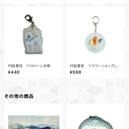
村田夏佳 ｱｸﾘﾙﾁｬｰﾑ 白柴
村田夏佳 フラワーショップしば
アクリルキーホルダー アネモ
¥440
¥968
ネ
その他の商品