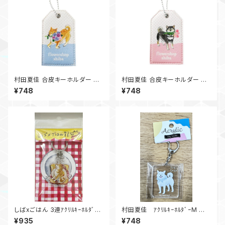
村田夏佳 合皮キーホルダー シ
村田夏佳 合皮キーホルダー チ
ャクヤク
ューリップ
¥748
¥748
しばxごはん 3連ｱｸﾘﾙｷｰﾎﾙﾀﾞｰ
村田夏佳 ｱｸﾘﾙｷｰﾎﾙﾀﾞｰM 白
ｸﾛｯｸﾏﾀﾞﾑ
柴
¥935
¥748