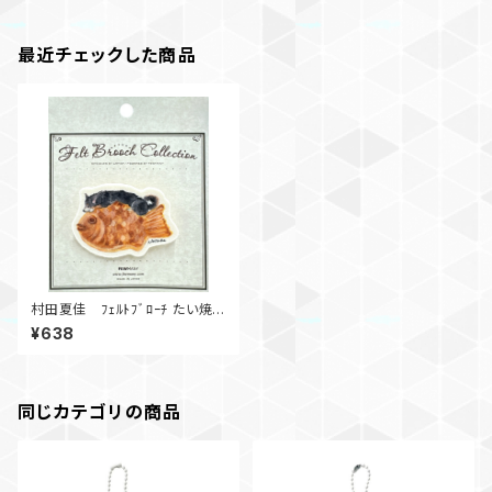
最近チェックした商品
村田夏佳 ﾌｪﾙﾄﾌﾞﾛｰﾁ たい焼
き
¥638
同じカテゴリの商品