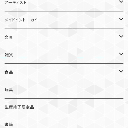
雑貨
アーティスト
ガチャガチャ
食品
村田夏佳
メイドイントーカイ
入浴料
ラーメン
入浴料
文具
NAMIKO
愛知
文具
手ぬぐい
カレー
ガチャガチャ
ペンケース
オトンノアトリエ
岐阜
ポストカード/カード
雑貨
ハンカチ
コーヒー
ポストカード
メモパッド
むらまつしおり
三重
クリアファイル
猫ちゃんアルファベットチャーム
食品
キーホルダー
ステッカー
レターセット
A
ますこえり
静岡
レターセット
入浴料
カレー
玩具
オイルタイマー
ピンバッジ
そえぶみ箋
B
柳原良平
そえぶみ箋/遊び箋/小文箋
ガチャガチャ
ラーメン
生産終了限定品
スリッパ
缶バッジ
遊び箋/小文箋
C
そえぶみ箋
荒井良二
ポチ袋
ピンバッジ/缶バッジ
お菓子
書籍