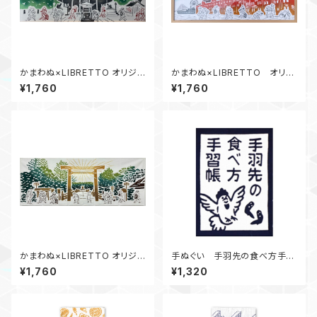
かまわぬ×LIBRETTO オリジナ
かまわぬ×LIBRETTO オリジ
ルてぬぐい 豊川
ナルてぬぐい 赤レンガ倉庫
¥1,760
¥1,760
かまわぬ×LIBRETTO オリジナ
手ぬぐい 手羽先の食べ方手習
ルてぬぐい 伊勢 御在所
帳
¥1,760
¥1,320