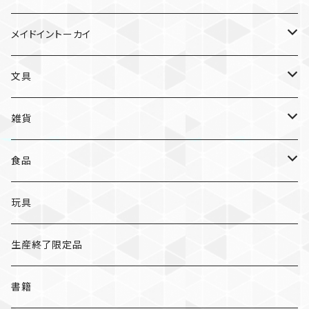
ガチャガチャ
食品
村田夏佳
メイドイントーカイ
入浴料
ラーメン
入浴料
文具
NAMIKO
愛知
文具
手ぬぐい
カレー
ガチャガチャ
ペンケース
オトンノアトリエ
岐阜
ポストカード/カード
雑貨
ハンカチ
コーヒー
ポストカード
メモパッド
むらまつしおり
三重
クリアファイル
猫ちゃんアルファベットチャーム
食品
キーホルダー
ステッカー
レターセット
A
ますこえり
静岡
レターセット
入浴料
カレー
玩具
オイルタイマー
ピンバッジ
そえぶみ箋
B
柳原良平
そえぶみ箋/遊び箋/小文箋
ガチャガチャ
ラーメン
生産終了限定品
スリッパ
缶バッジ
遊び箋/小文箋
C
そえぶみ箋
荒井良二
ポチ袋
ピンバッジ/缶バッジ
お菓子
書籍
ぬいぐるみ