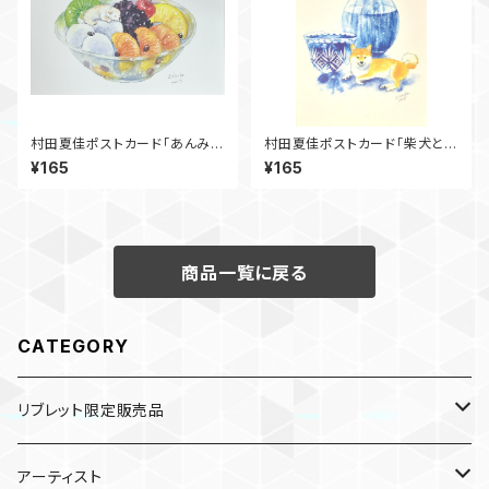
村田夏佳ポストカード「あんみ
村田夏佳ポストカード「柴犬と冷
つ」
酒」
¥165
¥165
商品一覧に戻る
CATEGORY
リブレット限定販売品
雑貨
アーティスト