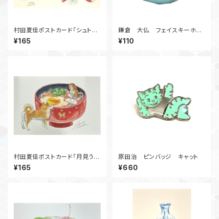
村田夏佳ポストカード「シュトレ
鎌倉 大仏 フェイスキーホル
ン」
ダー
¥165
¥110
村田夏佳ポストカード「月見うど
原田治 ピンバッジ キャット
ん」
¥165
¥660