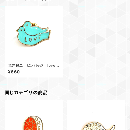
荒井良二 ピンバッジ love b
irds
¥660
同じカテゴリの商品