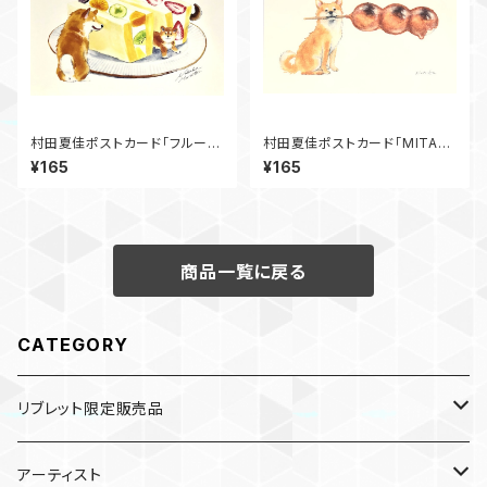
村田夏佳ポストカード「フルーツ
村田夏佳ポストカード「MITAR
サンド」
ASHIBA」
¥165
¥165
商品一覧に戻る
CATEGORY
リブレット限定販売品
雑貨
アーティスト