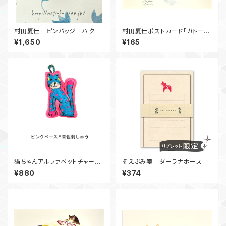
村田夏佳 ピンバッジ ハクチ
村田夏佳ポストカード「ガトーシ
ョウ
ョコラ」
¥1,650
¥165
猫ちゃんアルファベットチャー
そえぶみ箋 ダーラナホース
ム N
¥880
¥374