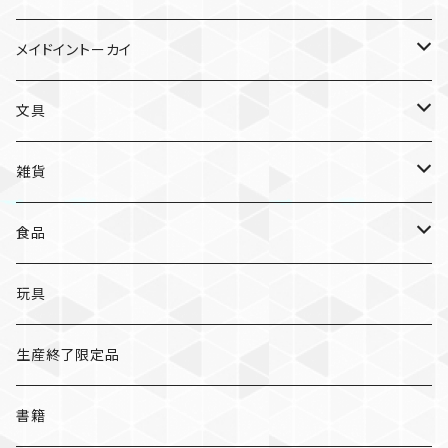
ガチャガチャ
食品
村田夏佳
メイドイントーカイ
入浴料
ラーメン
入浴料
文具
NAMIKO
愛知
文具
手ぬぐい
カレー
ガチャガチャ
ペンケース
オトンノアトリエ
岐阜
ポストカード/カード
雑貨
ハンカチ
コーヒー
ポストカード
メモパッド
むらまつしおり
三重
クリアファイル
猫ちゃんアルファベットチャーム
食品
キーホルダー
ステッカー
レターセット
A
ますこえり
静岡
レターセット
入浴料
カレー
玩具
オイルタイマー
ピンバッジ
そえぶみ箋
B
柳原良平
そえぶみ箋/遊び箋/小文箋
ガチャガチャ
ラーメン
生産終了限定品
スリッパ
缶バッジ
遊び箋/小文箋
C
そえぶみ箋
荒井良二
ポチ袋
ピンバッジ/缶バッジ
お菓子
書籍
ぬいぐるみ