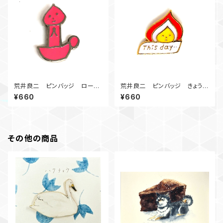
荒井良二 ピンバッジ ローソ
荒井良二 ピンバッジ きょうと
くん
いうひ
¥660
¥660
その他の商品