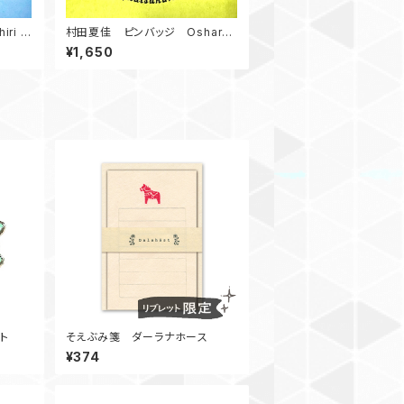
ri S
村田夏佳 ピンバッジ Oshare
Shiba Flat Cap
¥1,650
ト
そえぶみ箋 ダーラナホース
¥374