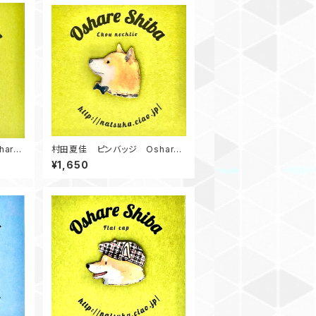
are
村田夏佳 ピンバッジ Oshare
Shiba Chou Necktie 赤柴
¥1,650