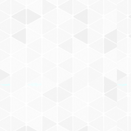
小文箋
缶バッジ
和田誠
メモパッド
ハンカチ/手ぬぐい
ポーチ
ポーチ/バッグ
マスキングテープ
F
ハンカチ
100%ORANGE
マスキングテープ
キーホルダー/チャーム/ブローチ
食器
文具
シール
G
手ぬぐい
キーホルダー
酒井駒子
シール
食器/箸置き
その他
その他
その他
H
チャーム
食器
太田螢一
ハンコ
オイルタイマー
マグネット
I
ブローチ
箸置き
まつざわありさ
ペンケース
ポーチ/バッグ
ピンバッジ
J
ポーチ
飯野和好
ペン
ぬいぐるみ
K
バッグ
宇野亜喜良
その他
スリッパ
L
長新太
アパレル