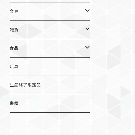
入浴料
ラーメン
入浴料
文具
NAMIKO
愛知
文具
手ぬぐい
カレー
ガチャガチャ
ペンケース
オトンノアトリエ
岐阜
ポストカード/カード
雑貨
ハンカチ
コーヒー
ポストカード
メモパッド
むらまつしおり
三重
クリアファイル
猫ちゃんアルファベットチャーム
食品
キーホルダー
ステッカー
レターセット
A
ますこえり
静岡
レターセット
入浴料
カレー
玩具
オイルタイマー
ピンバッジ
そえぶみ箋
B
柳原良平
そえぶみ箋/遊び箋/小文箋
ガチャガチャ
ラーメン
生産終了限定品
スリッパ
缶バッジ
遊び箋/小文箋
C
そえぶみ箋
荒井良二
ポチ袋
ピンバッジ/缶バッジ
お菓子
書籍
ぬいぐるみ
マグネット
ノート
D
遊び箋
ピンバッジ
原田治
ノート
マグネット
その他
バッグ
キーホルダー/チャーム/ブローチ
クリアファイル
E