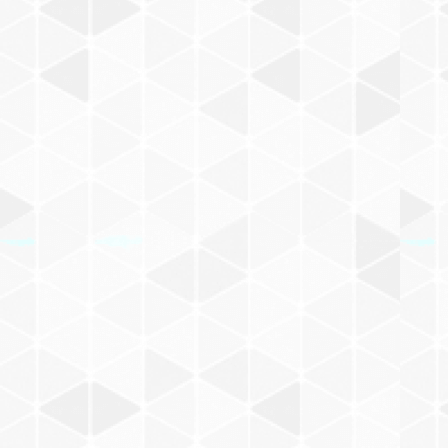
M
井上洋介
その他
N
寺門孝之
O
P
井口真吾
Q
茂田井武
R
どいかや
S
工藤ノリコ
T
福田利之