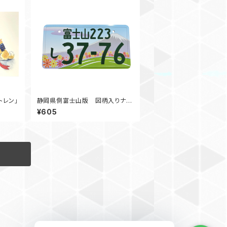
トレン」
静岡県側富士山版 図柄入りナン
バープレートマグネット
¥605