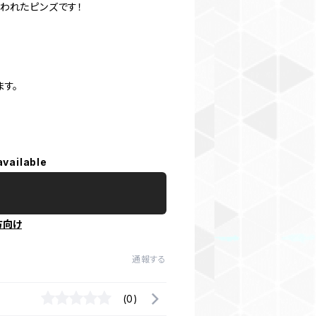
われたピンズです！
す。
available
方向け
通報する
(0)