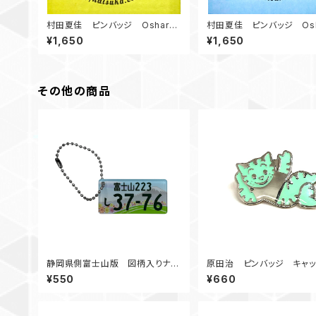
村田夏佳 ピンバッジ Oshare
村田夏佳 ピンバッジ Oshi
Shiba Hardboiled
hiba 白柴
¥1,650
¥1,650
その他の商品
静岡県側富士山版 図柄入りナン
原田治 ピンバッジ キャッ
バープレートアクリルBC
¥550
¥660