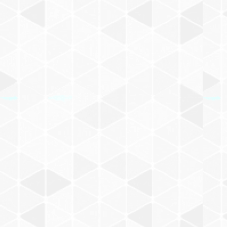
U
島田ゆか
V
浅賀ゆきお
W
長野ヒデ子
X
作田えつこ
Y
晴三
Z
西岡兄弟
古沢たつお