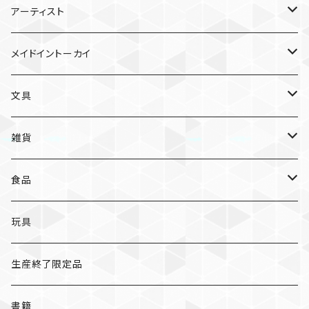
雑貨
アーティスト
ガチャガチャ
食品
村田夏佳
メイドイントーカイ
入浴料
ラーメン
入浴料
文具
NAMIKO
愛知
文具
手ぬぐい
カレー
ガチャガチャ
ペンケース
オトンノアトリエ
岐阜
ポストカード/カード
雑貨
ハンカチ
コーヒー
ポストカード
メモパッド
むらまつしおり
三重
クリアファイル
猫ちゃんアルファベットチャーム
食品
キーホルダー
ステッカー
レターセット
A
ますこえり
静岡
レターセット
入浴料
カレー
玩具
オイルタイマー
ピンバッジ
そえぶみ箋
B
柳原良平
そえぶみ箋/遊び箋/小文箋
ガチャガチャ
ラーメン
生産終了限定品
スリッパ
缶バッジ
遊び箋/小文箋
C
そえぶみ箋
荒井良二
ポチ袋
ピンバッジ/缶バッジ
お菓子
書籍