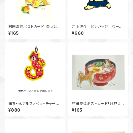
村田夏佳ポストカード「柴犬と梅
井上洋介 ピンバッジ ウーフ
酒」
(青ズボン）
¥165
¥660
猫ちゃんアルファベットチャー
村田夏佳ポストカード「月見うど
ム S①
ん」
¥880
¥165