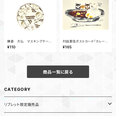
鎌倉 大仏 マスキングテー
村田夏佳ポストカード「カレーラ
プ B
イス」
¥110
¥165
商品一覧に戻る
CATEGORY
リブレット限定販売品