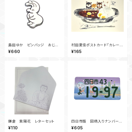
島田ゆか ピンバッジ おじぎ
村田夏佳ポストカード「カレーラ
おじぎ
イス」
¥660
¥165
鎌倉 紫陽花 レターセット
四日市版 図柄入りナンバープ
レートマグネット
¥110
¥605