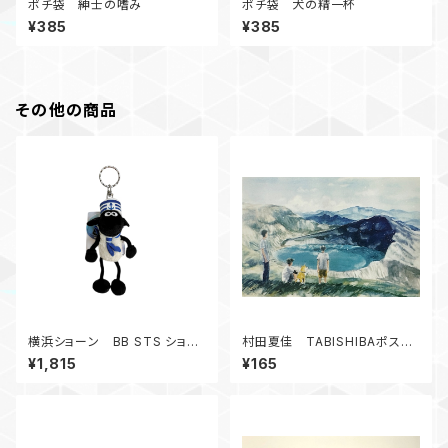
ポチ袋 紳士の嗜み
ポチ袋 犬の精一杯
¥385
¥385
その他の商品
横浜ショーン BB STS ショー
村田夏佳 TABISHIBAポスト
ン/セーラー YOKOHAMA 10c
カード 御釜 C12-PU-79
¥1,815
¥165
m_LB