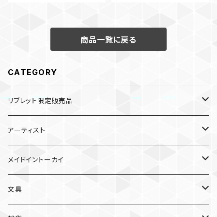
商品一覧に戻る
CATEGORY
リブレット限定販売品
雑貨
アーティスト
ガチャガチャ
食品
村田夏佳
メイドイントーカイ
入浴料
ラーメン
入浴料
文具
NAMIKO
愛知
文具
手ぬぐい
カレー
ガチャガチャ
ペンケース