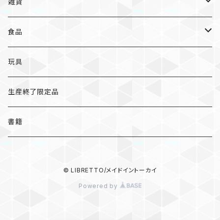
オトンノアトリエ
岐阜
ポストカード/カード
雑貨
ハンカチ
コーヒー
ポストカード
メモパッド
むらまつしおり
三重
クリアファイル
猫ちゃんアルファベットチャーム
食品
キーホルダー
ステッカー
レターセット
A
ますこえり
静岡
レターセット
入浴料
カレー
玩具
オイルタイマー
ピンバッジ
そえぶみ箋
B
柳原良平
そえぶみ箋/遊び箋/小文箋
ガチャガチャ
ラーメン
生産終了限定品
スリッパ
缶バッジ
遊び箋/小文箋
C
そえぶみ箋
荒井良二
ポチ袋
ピンバッジ/缶バッジ
お菓子
書籍
ぬいぐるみ
マグネット
ノート
D
遊び箋
ピンバッジ
原田治
ノート
マグネット
その他
バッグ
キーホルダー/チャーム/ブローチ
クリアファイル
© LIBRETTO/メイドイントーカイ
E
小文箋
缶バッジ
和田誠
メモパッド
ハンカチ/手ぬぐい
Powered by
ポーチ
ポーチ/バッグ
マスキングテープ
F
ハンカチ
100%ORANGE
マスキングテープ
キーホルダー/チャーム/ブローチ
食器