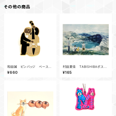
その他の商品
和田誠 ピンバッジ ベース
村田夏佳 TABISHIBAポスト
（ジャズシリーズ）
カード 御釜 C12-PU-79
¥660
¥165