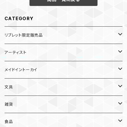
CATEGORY
リブレット限定販売品
雑貨
アーティスト
ガチャガチャ
食品
村田夏佳
メイドイントーカイ
入浴料
ラーメン
入浴料
文具
NAMIKO
愛知
文具
手ぬぐい
カレー
ガチャガチャ
ペンケース
オトンノアトリエ
岐阜
ポストカード/カード
雑貨
ハンカチ
コーヒー
ポストカード
メモパッド
むらまつしおり
三重
クリアファイル
猫ちゃんアルファベットチャーム
食品