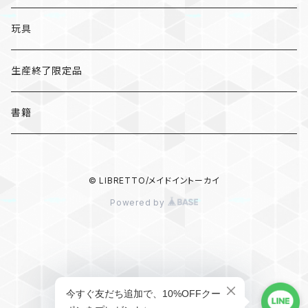
キーホルダー
ステッカー
レターセット
A
ますこえり
静岡
レターセット
入浴料
カレー
玩具
オイルタイマー
ピンバッジ
そえぶみ箋
B
柳原良平
そえぶみ箋/遊び箋/小文箋
ガチャガチャ
ラーメン
生産終了限定品
スリッパ
缶バッジ
遊び箋/小文箋
C
そえぶみ箋
荒井良二
ポチ袋
ピンバッジ/缶バッジ
お菓子
書籍
ぬいぐるみ
マグネット
ノート
D
遊び箋
ピンバッジ
原田治
ノート
マグネット
その他
バッグ
キーホルダー/チャーム/ブローチ
クリアファイル
© LIBRETTO/メイドイントーカイ
E
小文箋
缶バッジ
和田誠
メモパッド
ハンカチ/手ぬぐい
Powered by
ポーチ
ポーチ/バッグ
マスキングテープ
F
ハンカチ
100%ORANGE
マスキングテープ
キーホルダー/チャーム/ブローチ
食器
文具
シール
G
手ぬぐい
キーホルダー
酒井駒子
シール
食器/箸置き
その他
その他
その他
H
ショップに質問する