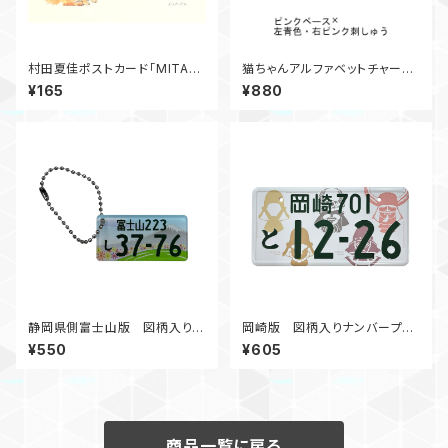
村田夏佳ポストカード「MITAR
猫ちゃんアルファベットチャー
ASHIBA」
ム M①
¥165
¥880
静岡県側富士山版 図柄入りナ
岡崎版 図柄入りナンバープレ
ンバープレートアクリルBC
ートマグネット
¥550
¥605
商品一覧に戻る