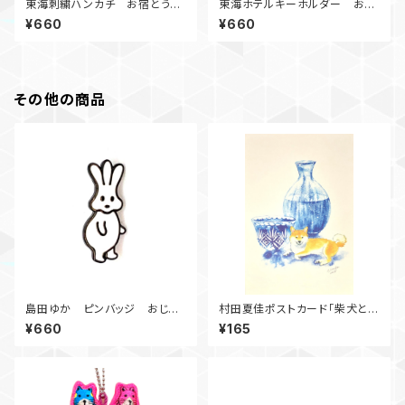
東海刺繍ハンカチ お宿とうか
東海ホテルキーホルダー お宿
いシリーズ
とうかいシリーズ
¥660
¥660
その他の商品
島田ゆか ピンバッジ おじぎ
村田夏佳ポストカード「柴犬と冷
ちゃん
酒」
¥660
¥165