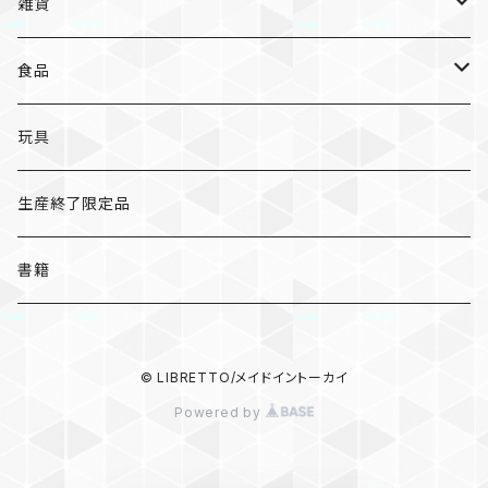
オトンノアトリエ
岐阜
ポストカード/カード
雑貨
ハンカチ
コーヒー
ポストカード
メモパッド
むらまつしおり
三重
クリアファイル
猫ちゃんアルファベットチャーム
食品
キーホルダー
ステッカー
レターセット
A
ますこえり
静岡
レターセット
入浴料
カレー
玩具
オイルタイマー
ピンバッジ
そえぶみ箋
B
柳原良平
そえぶみ箋/遊び箋/小文箋
ガチャガチャ
ラーメン
生産終了限定品
スリッパ
缶バッジ
遊び箋/小文箋
C
そえぶみ箋
荒井良二
ポチ袋
ピンバッジ/缶バッジ
お菓子
書籍
ぬいぐるみ
マグネット
ノート
D
遊び箋
ピンバッジ
原田治
ノート
マグネット
その他
バッグ
キーホルダー/チャーム/ブローチ
クリアファイル
© LIBRETTO/メイドイントーカイ
E
小文箋
缶バッジ
和田誠
メモパッド
ハンカチ/手ぬぐい
Powered by
ポーチ
ポーチ/バッグ
マスキングテープ
F
ハンカチ
100%ORANGE
マスキングテープ
キーホルダー/チャーム/ブローチ
食器