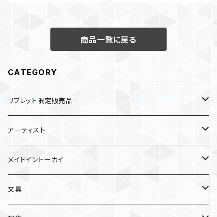
商品一覧に戻る
CATEGORY
リブレット限定販売品
雑貨
アーティスト
ガチャガチャ
食品
村田夏佳
メイドイントーカイ
入浴料
ラーメン
入浴料
文具
NAMIKO
愛知
文具
手ぬぐい
カレー
ガチャガチャ
ペンケース