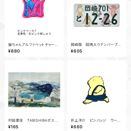
猫ちゃんアルファベットチャー
岡崎版 図柄入りナンバープレ
ム M①
ートマグネット
¥880
¥605
村田夏佳 TABISHIBAポスト
井上洋介 ピンバッジ ウーフ
カード 御釜 C12-PU-79
(青ズボン）
¥165
¥660