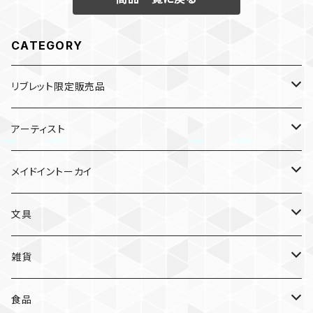
CATEGORY
リブレット限定販売品
雑貨
アーティスト
ガチャガチャ
食品
村田夏佳
メイドイントーカイ
入浴料
ラーメン
入浴料
文具
NAMIKO
愛知
文具
手ぬぐい
カレー
ガチャガチャ
ペンケース
オトンノアトリエ
岐阜
ポストカード/カード
雑貨
ハンカチ
コーヒー
ポストカード
メモパッド
むらまつしおり
三重
クリアファイル
猫ちゃんアルファベットチャーム
食品