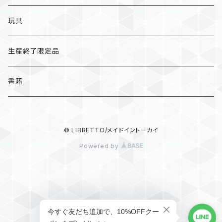
キーホルダー
ステッカー
レターセット
A
ますこえり
静岡
レターセット
入浴料
カレー
玩具
オイルタイマー
ピンバッジ
そえぶみ箋
B
柳原良平
そえぶみ箋/遊び箋/小文箋
ガチャガチャ
ラーメン
生産終了限定品
スリッパ
缶バッジ
遊び箋/小文箋
C
そえぶみ箋
荒井良二
ポチ袋
ピンバッジ/缶バッジ
お菓子
書籍
ぬいぐるみ
マグネット
ノート
D
遊び箋
ピンバッジ
原田治
ノート
マグネット
その他
バッグ
キーホルダー/チャーム/ブローチ
クリアファイル
© LIBRETTO/メイドイントーカイ
E
小文箋
缶バッジ
和田誠
メモパッド
ハンカチ/手ぬぐい
Powered by
ポーチ
ポーチ/バッグ
マスキングテープ
F
ハンカチ
100%ORANGE
マスキングテープ
キーホルダー/チャーム/ブローチ
食器
文具
シール
G
手ぬぐい
キーホルダー
酒井駒子
シール
食器/箸置き
その他
その他
その他
H
ショップに質問する