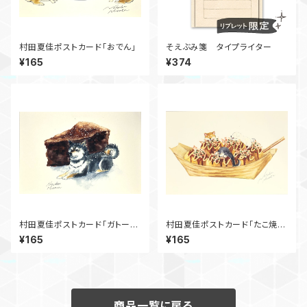
村田夏佳ポストカード「おでん」
そえぶみ箋 タイプライター
¥165
¥374
村田夏佳ポストカード「ガトーシ
村田夏佳ポストカード「たこ焼
ョコラ」
き」
¥165
¥165
商品一覧に戻る