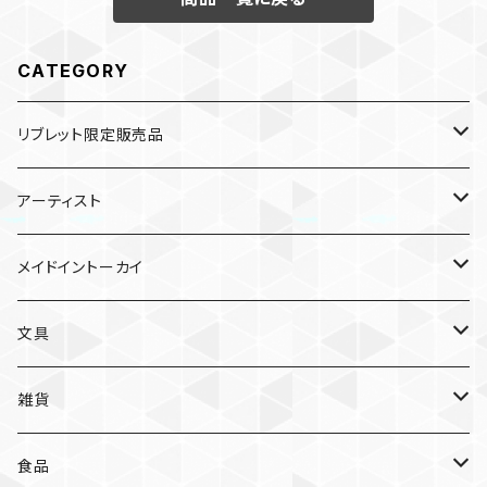
CATEGORY
リブレット限定販売品
雑貨
アーティスト
ガチャガチャ
食品
村田夏佳
メイドイントーカイ
入浴料
ラーメン
入浴料
文具
NAMIKO
愛知
文具
手ぬぐい
カレー
ガチャガチャ
ペンケース
オトンノアトリエ
岐阜
ポストカード/カード
雑貨
ハンカチ
コーヒー
ポストカード
メモパッド
むらまつしおり
三重
クリアファイル
猫ちゃんアルファベットチャーム
食品