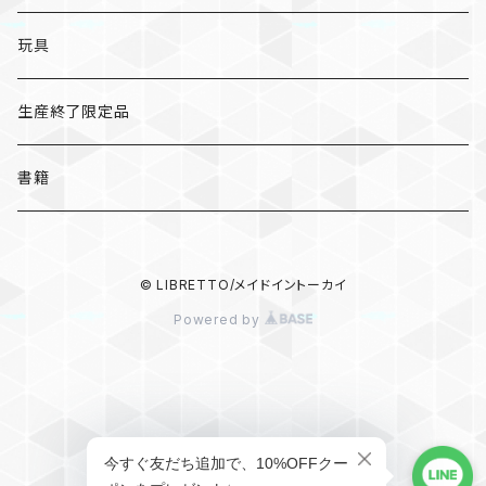
キーホルダー
ステッカー
レターセット
A
ますこえり
静岡
レターセット
入浴料
カレー
玩具
オイルタイマー
ピンバッジ
そえぶみ箋
B
柳原良平
そえぶみ箋/遊び箋/小文箋
ガチャガチャ
ラーメン
生産終了限定品
スリッパ
缶バッジ
遊び箋/小文箋
C
そえぶみ箋
荒井良二
ポチ袋
ピンバッジ/缶バッジ
お菓子
書籍
ぬいぐるみ
マグネット
ノート
D
遊び箋
ピンバッジ
原田治
ノート
マグネット
その他
バッグ
キーホルダー/チャーム/ブローチ
クリアファイル
© LIBRETTO/メイドイントーカイ
E
小文箋
缶バッジ
和田誠
メモパッド
ハンカチ/手ぬぐい
Powered by
ポーチ
ポーチ/バッグ
マスキングテープ
F
ハンカチ
100%ORANGE
マスキングテープ
キーホルダー/チャーム/ブローチ
食器
文具
シール
G
手ぬぐい
キーホルダー
酒井駒子
シール
食器/箸置き
その他
その他
その他
H
ショップに質問する