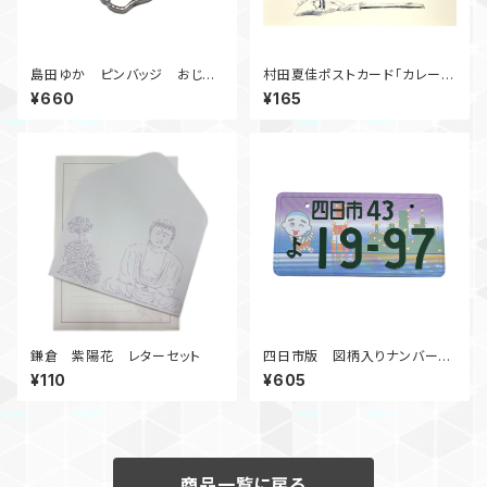
島田ゆか ピンバッジ おじぎ
村田夏佳ポストカード「カレーラ
おじぎ
イス」
¥660
¥165
鎌倉 紫陽花 レターセット
四日市版 図柄入りナンバープ
レートマグネット
¥110
¥605
商品一覧に戻る