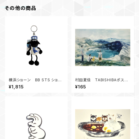
その他の商品
横浜ショーン BB STS ショー
村田夏佳 TABISHIBAポスト
ン/セーラー YOKOHAMA 10c
カード 御釜 C12-PU-79
¥1,815
¥165
m_LB