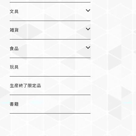
入浴料
ラーメン
入浴料
文具
NAMIKO
愛知
文具
手ぬぐい
カレー
ガチャガチャ
ペンケース
オトンノアトリエ
岐阜
ポストカード/カード
雑貨
ハンカチ
コーヒー
ポストカード
メモパッド
むらまつしおり
三重
クリアファイル
猫ちゃんアルファベットチャーム
食品
キーホルダー
ステッカー
レターセット
A
ますこえり
静岡
レターセット
入浴料
カレー
玩具
オイルタイマー
ピンバッジ
そえぶみ箋
B
柳原良平
そえぶみ箋/遊び箋/小文箋
ガチャガチャ
ラーメン
生産終了限定品
スリッパ
缶バッジ
遊び箋/小文箋
C
そえぶみ箋
荒井良二
ポチ袋
ピンバッジ/缶バッジ
お菓子
書籍
ぬいぐるみ
マグネット
ノート
D
遊び箋
ピンバッジ
原田治
ノート
マグネット
その他
バッグ
キーホルダー/チャーム/ブローチ
クリアファイル
E