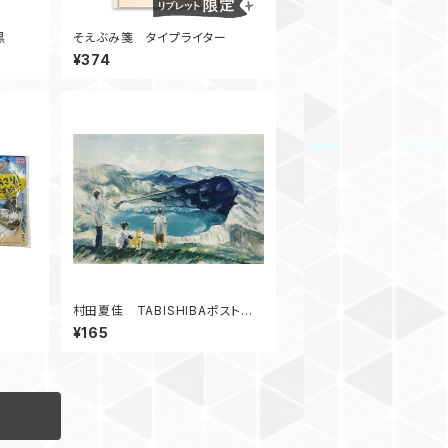
黒
そえぶみ箋 タイプライター
¥374
村田夏佳 TABISHIBAポストカ
ード 御釜 C12-PU-79
¥165