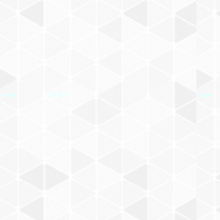
U
島田ゆか
V
浅賀ゆきお
W
長野ヒデ子
X
作田えつこ
Y
晴三
Z
西岡兄弟
古沢たつお