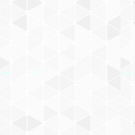
M
井上洋介
その他
N
寺門孝之
O
P
井口真吾
Q
茂田井武
R
どいかや
S
工藤ノリコ
T
福田利之