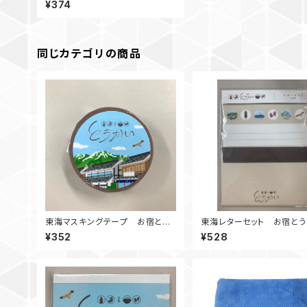
¥374
同じカテゴリの商品
東海マスキングテープ お宿とう
東海レターセット お宿とう
かいシリーズ
リーズ
¥352
¥528