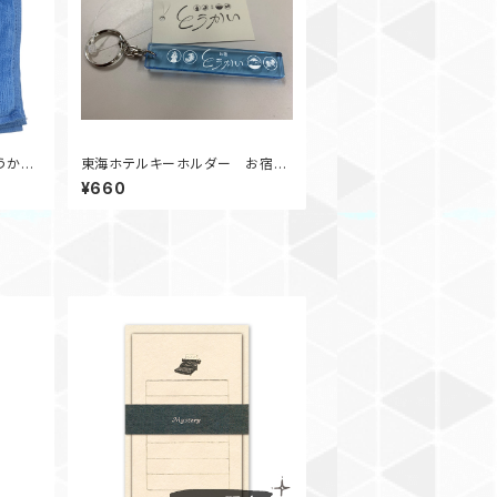
うかい
東海ホテルキーホルダー お宿と
うかいシリーズ
¥660