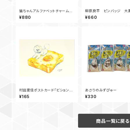
猫ちゃんアルファベットチャーム
柳原良平 ピンバッジ 大
Y
¥880
¥660
村田夏佳ポストカード「ビションフ
あさりのみずぴゅー
リーゼとクロックマダム」
¥165
¥330
商品一覧に戻る