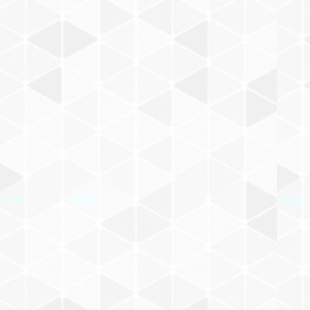
小文箋
缶バッジ
和田誠
メモパッド
ハンカチ/手ぬぐい
ポーチ
ポーチ/バッグ
マスキングテープ
F
ハンカチ
100%ORANGE
マスキングテープ
キーホルダー/チャーム/ブローチ
食器
文具
シール
G
手ぬぐい
キーホルダー
酒井駒子
シール
食器/箸置き
その他
その他
その他
H
チャーム
食器
太田螢一
ハンコ
オイルタイマー
マグネット
I
ブローチ
箸置き
まつざわありさ
ペンケース
ポーチ/バッグ
ピンバッジ
J
ポーチ
飯野和好
ペン
ぬいぐるみ
K
バッグ
宇野亜喜良
その他
スリッパ
L
長新太
アパレル