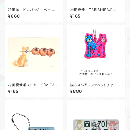
和田誠 ピンバッジ ベース
村田夏佳 TABISHIBAポスト
（ジャズシリーズ）
カード 御釜 C12-PU-79
¥660
¥165
村田夏佳ポストカード「MITAR
猫ちゃんアルファベットチャー
ASHIBA」
ム M①
¥165
¥880