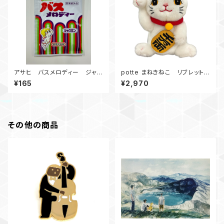
アサヒ バスメロディー ジャス
potte まねきねこ リブレット
ミン 個包装 LIBRETTO限
限定
¥165
¥2,970
定
その他の商品