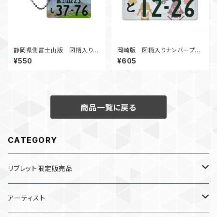
静岡県側富士山版 図柄入りナ
岡崎版 図柄入りナンバープレ
ンバープレートアクリルBC
ートマグネット
¥550
¥605
商品一覧に戻る
CATEGORY
リブレット限定販売品
雑貨
アーティスト