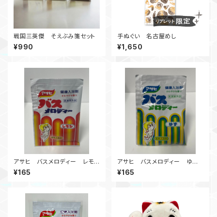
戦国三英傑 そえぶみ箋セット
手ぬぐい 名古屋めし
¥990
¥1,650
アサヒ バスメロディー レモ
アサヒ バスメロディー ゆ
ン 個包装 LIBRETTO限定
ず 個包装 LIBRETTO限定
¥165
¥165