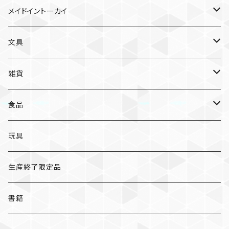
ガチャガチャ
食品
村田夏佳
メイドイントーカイ
入浴料
ラーメン
入浴料
文具
NAMIKO
愛知
文具
手ぬぐい
カレー
ガチャガチャ
ペンケース
オトンノアトリエ
岐阜
ポストカード/カード
雑貨
ハンカチ
コーヒー
ポストカード
メモパッド
むらまつしおり
三重
クリアファイル
猫ちゃんアルファベットチャーム
食品
キーホルダー
ステッカー
レターセット
A
ますこえり
静岡
レターセット
入浴料
カレー
玩具
オイルタイマー
ピンバッジ
そえぶみ箋
B
柳原良平
そえぶみ箋/遊び箋/小文箋
ガチャガチャ
ラーメン
生産終了限定品
スリッパ
缶バッジ
遊び箋/小文箋
C
そえぶみ箋
荒井良二
ポチ袋
ピンバッジ/缶バッジ
お菓子
書籍
ぬいぐるみ
マグネット
ノート
D
遊び箋
ピンバッジ
原田治
ノート
マグネット
その他