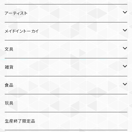
雑貨
アーティスト
ガチャガチャ
食品
村田夏佳
メイドイントーカイ
入浴料
ラーメン
入浴料
文具
NAMIKO
愛知
文具
手ぬぐい
カレー
ガチャガチャ
ペンケース
オトンノアトリエ
岐阜
ポストカード/カード
雑貨
ハンカチ
コーヒー
ポストカード
メモパッド
むらまつしおり
三重
クリアファイル
猫ちゃんアルファベットチャーム
食品
キーホルダー
ステッカー
レターセット
A
ますこえり
静岡
レターセット
入浴料
カレー
玩具
オイルタイマー
ピンバッジ
そえぶみ箋
B
柳原良平
そえぶみ箋/遊び箋/小文箋
ガチャガチャ
ラーメン
生産終了限定品
スリッパ
缶バッジ