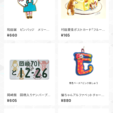
和田誠 ピンバッジ メリーの
村田夏佳ポストカード「フルーツ
こひつじ
サンド」
¥660
¥165
岡崎版 図柄入りナンバープレ
猫ちゃんアルファベットチャー
ートマグネット
ム E①
¥605
¥880