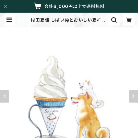
合計6,000円以上で送料無料
村田夏佳 しばいぬとおいしい夏ﾎﾟｽﾄ
ｶｰﾄﾞ PS-163s | LIBRETTO/メイ
ドイントーカイ